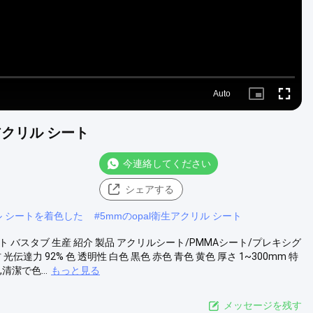
Auto
Picture-
Fullscre
in-
Picture
アクリル シート
今連絡してください
シェアする
リル シートを着色した
#
5mmのopal衛生アクリル シート
シート バスタブ 生産 紹介 製品 アクリルシート/PMMAシート/プレキシグ
 光伝達力 92% 色 透明性 白色 黒色 赤色 青色 黄色 厚さ 1~300mm 特
潔で色...
もっと見る
メッセージを残す