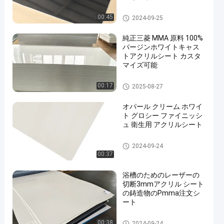
印のアクリル シート
00:45
2024-09-25
純正三菱 MMA 原料 100%
バージンホワイトキャス
トアクリルシート カスタ
マイズ可能
en
衛生アクリル シート
00:17
2025-08-27
オパール クリーム ホワイ
ト グロシー ファイニッシ
ュ 衛生用 アクリルシート
衛生アクリル シート
2024-09-24
00:37
浴槽のためのレーザーの
切断3mmアクリル シート
の鋳造物のPmma注文シ
ート
衛生アクリル シート
00:38
2024-09-24