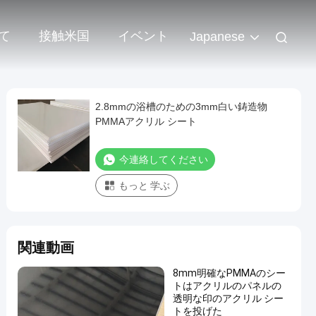
て
接触米国
イベント
Japanese
2.8mmの浴槽のための3mm白い鋳造物
PMMAアクリル シート
今連絡してください
もっと 学ぶ
関連動画
8mm明確なPMMAのシー
トはアクリルのパネルの
透明な印のアクリル シー
トを投げた