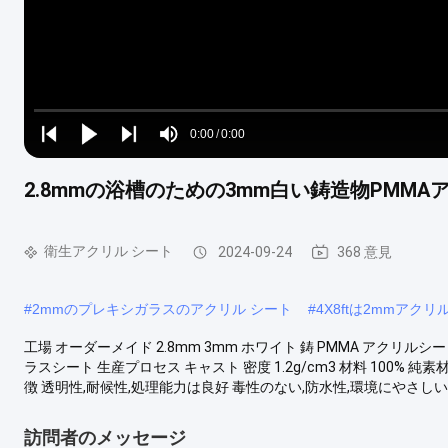
Loaded
:
0%
0:00
/
0:00
Play
Play
Play
Mute
Current
Duration
next
next
2.8mmの浴槽のための3mm白い鋳造物PMMA
Time
衛生アクリル シート
2024-09-24
368 意見
#
2mmのプレキシガラスのアクリル シート
#
4X8ftは2mmアク
工場 オーダーメイド 2.8mm 3mm ホワイト 鋳 PMMA アクリル
ラスシート 生産プロセス キャスト 密度 1.2g/cm3 材料 100% 純素材
徴 透明性,耐候性,処理能力は良好 毒性のない,防水性,環境にやさしい,清
訪問者のメッセージ