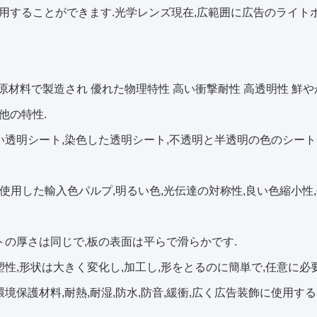
用することができます.光学レンズ現在,広範囲に広告のライト
純原材料で製造され 優れた物理特性 高い衝撃耐性 高透明性 鮮
他の特性.
い透明シート,染色した透明シート,不透明と半透明の色のシー
品を使用した輸入色パルプ,明るい色,光伝達の対称性,良い色縮小
トの厚さは同じで,板の表面は平らで滑らかです.
塑性,形状は大きく変化し,加工し,形をとるのに簡単で,任意に
環境保護材料,耐熱,耐湿,防水,防音,緩衝,広く広告装飾に使用する