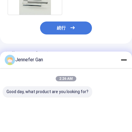
続行
推薦されたプロダクト
Jennefer Gan
2:26 AM
Good day, what product are you looking for?
デューク メーカーの
100% バージン材キャ
屋外ノイズバリ
8mm 抗UV アクリルボ
ストアクリルシート
ンスパネル 5m
ード 20x30ft 防音フェ
5mm 20mm 耐久性の
20mm ヴァー
ンス UV 4mm PMMA
ある屋外用防音パネル
アクリルシート
都市建設彫刻を含む
音隔熱
ベストプライス
ベストプライス
ベストプラ