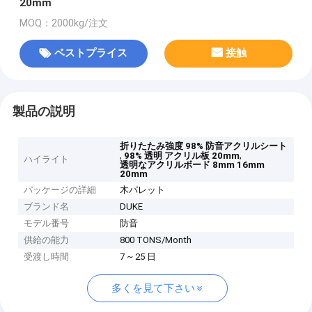
20mm
MOQ：2000kg/注文
ベストプライス
接触
製品の説明
折りたたみ強度 98% 防音アクリルシート
,
,
98% 透明 アクリル板 20mm
ハイライト
透明なアクリルボード 8mm 16mm
20mm
パッケージの詳細
木パレット
ブランド名
DUKE
モデル番号
防音
供給の能力
800 TONS/Month
受渡し時間
7 ~ 25 日
多くを見て下さい