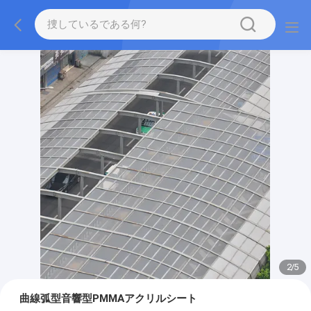
2
/
5
曲線弧型音響型PMMAアクリルシート