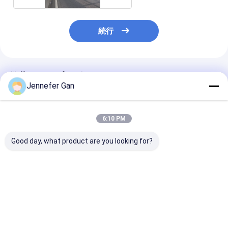
続行
推薦されたプロダクト
Jennefer Gan
6:10 PM
Good day, what product are you looking for?
デューク メーカーの
100% バージン材キャ
屋外ノイズバリ
8mm 抗UV アクリルボ
ストアクリルシート
ンスパネル 5m
ード 20x30ft 防音フェ
5mm 20mm 耐久性の
20mm ヴァー
ンス UV 4mm PMMA
ある屋外用防音パネル
アクリルシート
都市建設彫刻を含む
音隔熱
ベストプライス
ベストプライス
ベストプラ