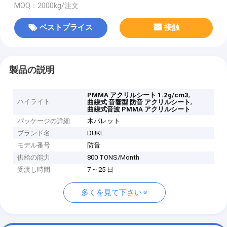
MOQ：2000kg/注文
ベストプライス
接触
製品の説明
,
PMMA アクリルシート 1.2g/cm3
ハイライト
,
曲線式 音響型 防音 アクリルシート
曲線式音波 PMMA アクリルシート
パッケージの詳細
木パレット
ブランド名
DUKE
モデル番号
防音
供給の能力
800 TONS/Month
受渡し時間
7 ~ 25 日
多くを見て下さい