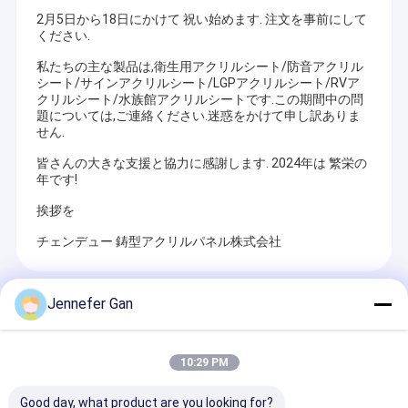
2月5日から18日にかけて 祝い始めます. 注文を事前にして
ください.
私たちの主な製品は,衛生用アクリルシート/防音アクリル
シート/サインアクリルシート/LGPアクリルシート/RVア
クリルシート/水族館アクリルシートです.この期間中の問
題については,ご連絡ください.迷惑をかけて申し訳ありま
せん.
皆さんの大きな支援と協力に感謝します. 2024年は 繁栄の
年です!
挨拶を
チェンデュー 鋳型アクリルパネル株式会社
Recommended Products
Jennefer Gan
10:29 PM
Good day, what product are you looking for?